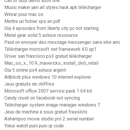
Call of duty demo xbox one
Music maker jam all styles hack apk télécharger
Winrar pour mac os
Mettre un fichier xps en pdf
Gta 4 episodes from liberty city pc not starting
Metal gear solid 5 astuce ressource
Peut on envoyer des message messenger sans etre ami
Télécharger microsoft .net framework 4.0 sp1
Driver san francisco ps3 gratuit télécharger
Mac_os_x_10.9_mavericks_install_dvd_retail
Gta 5 online ps4 astuce argent
Adblock plus windows 10 internet explorer
Jeux gratuits de chiffres
Microsoft office 2007 service pack 1 64 bit
Candy crush on facebook not syncing
Télécharger system image manager windows 7
Jeux de machine a sous gratuit freeslots
Ashampoo movie studio pro 2 serial number
Yokai watch puni puni qr code