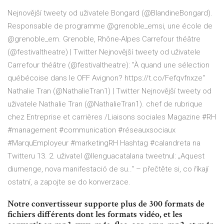
Nejnovější tweety od uživatele Bongard (@BlandineBongard).
Responsable de programme @grenoble_emsi, une école de
@grenoble_em. Grenoble, Rhône-Alpes
Carrefour théâtre
(@festivaltheatre) | Twitter
Nejnovější tweety od uživatele
Carrefour théâtre (@festivaltheatre): "À quand une sélection
québécoise dans le OFF Avignon? https://t.co/Fefqvfnxze"
Nathalie Tran (@NathalieTran1) | Twitter
Nejnovější tweety od
uživatele Nathalie Tran (@NathalieTran1). chef de rubrique
chez Entreprise et carrières /Liaisons sociales Magazine #RH
#management #communication #réseauxsociaux
#MarquEmployeur #marketingRH
Hashtag #calandreta na
Twitteru
13. 2. uživatel @llenguacatalana tweetnul: „Aquest
diumenge, nova manifestació de su..“ – přečtěte si, co říkají
ostatní, a zapojte se do konverzace.
Notre convertisseur supporte plus de 300 formats de
fichiers différents dont les formats vidéo, et les