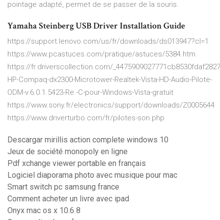
pointage adapté, permet de se passer de la souris.
Yamaha Steinberg USB Driver Installation Guide
https://support.lenovo.com/us/fr/downloads/ds013947?cl=1
https://www.pcastuces.com/pratique/astuces/5384.htm
https://fr.driverscollection.com/_4475909027771cb8530fdaf2
HP-Compaq-dx2300-Microtower-Realtek-Vista-HD-Audio-Pilote-
ODM-v.6.0.1.5423-Re.-C-pour-Windows-Vista-gratuit
https://www.sony.fr/electronics/support/downloads/Z0005644
https://www.driverturbo.com/fr/pilotes-son.php
Descargar mirillis action complete windows 10
Jeux de société monopoly en ligne
Pdf xchange viewer portable en français
Logiciel diaporama photo avec musique pour mac
Smart switch pc samsung france
Comment acheter un livre avec ipad
Onyx mac os x 10.6 8