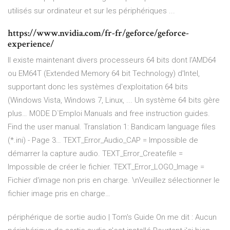
utilisés sur ordinateur et sur les périphériques ...
https://www.nvidia.com/fr-fr/geforce/geforce-
experience/
Il existe maintenant divers processeurs 64 bits dont l'AMD64
ou EM64T (Extended Memory 64 bit Technology) d'Intel,
supportant donc les systèmes d'exploitation 64 bits
(Windows Vista, Windows 7, Linux, ... Un système 64 bits gère
plus…
MODE D`Emploi
Manuals and free instruction guides.
Find the user manual.
Translation 1: Bandicam language files
(*.ini) - Page 3…
TEXT_Error_Audio_CAP = Impossible de
démarrer la capture audio. TEXT_Error_Createfile =
Impossible de créer le fichier. TEXT_Error_LOGO_Image =
Fichier d'image non pris en charge. \nVeuillez sélectionner le
fichier image pris en charge…
périphérique de sortie audio | Tom's Guide On me dit : Aucun