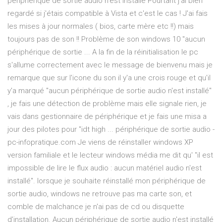
périphérique de sortie audio n'est installé Pourtant j'ai bien
regardé si j'étais compatible à Vista et c'est le cas ! J'ai fais
les mises à jour normales ( bios, carte mère etc !!) mais
toujours pas de son !! Problème de son windows 10 "aucun
périphérique de sortie ... A la fin de la réinitialisation le pc
s'allume correctement avec le message de bienvenu mais je
remarque que sur l'icone du son il y'a une crois rouge et qu'il
y'a marqué "aucun périphérique de sortie audio n'est installé"
, je fais une détection de problème mais elle signale rien, je
vais dans gestionnaire de périphérique et je fais une misa a
jour des pilotes pour "idt high ... périphérique de sortie audio -
pc-infopratique.com Je viens de réinstaller windows XP
version familiale et le lecteur windows média me dit qu' "il est
impossible de lire le flux audio : aucun matériel audio n'est
installé". lorsque je souhaite réinstallé mon périphérique de
sortie audio, windows ne retrouve pas ma carte son, et
comble de malchance je n'ai pas de cd ou disquette
d'installation. Aucun périphérique de sortie audio n'est installé