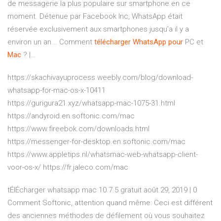
de messagerie la plus populaire sur smartphone en ce
moment. Détenue par Facebook Inc, WhatsApp était
réservée exclusivement aux smartphones jusqu’a il y a
environ un an... Comment
télécharger
WhatsApp
pour
PC et
Mac
? |…
https://skachivayuprocess.weebly.com/blog/download-
whatsapp-for-mac-os-x-10411
https://gurigura21.xyz/whatsapp-mac-1075-31.html
https://andyroid.en.softonic.com/mac
https://www.fireebok.com/downloads.html
https://messenger-for-desktop.en.softonic.com/mac
https://www.appletips.nl/whatsmac-web-whatsapp-client-
voor-os-x/ https://fr.jaleco.com/mac
tÉlÉcharger whatsapp mac 10.7.5 gratuit août 29, 2019 | 0
Comment Softonic, attention quand même: Ceci est différent
des anciennes méthodes de défilement où vous souhaitez