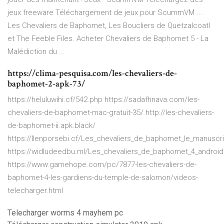
jeux freeware Téléchargement de jeux pour ScummVM ...
Les Chevaliers de Baphomet, Les Boucliers de Quetzalcoatl
et The Feeble Files. Acheter Chevaliers de Baphomet 5 - La
Malédiction du ...
https://clima-pesquisa.com/les-chevaliers-de-
baphomet-2-apk-73/
https://heluluwihi.cf/542.php https://sadafhnava.com/les-
chevaliers-de-baphomet-mac-gratuit-35/ http://les-chevaliers-
de-baphomet-ii.apk.black/
https://llenporsebi.cf/Les_chevaliers_de_baphomet_le_manus
https://widludeedbu.ml/Les_chevaliers_de_baphomet_4_android
https://www.gamehope.com/pc/7877-les-chevaliers-de-
baphomet-4-les-gardiens-du-temple-de-salomon/videos-
telecharger.html
Telecharger worms 4 mayhem pc