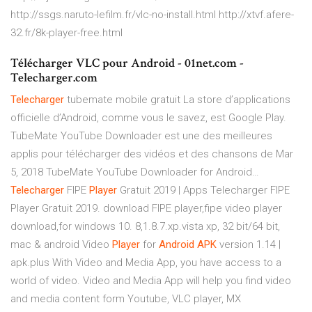
http://ssgs.naruto-lefilm.fr/vlc-no-install.html http://xtvf.afere-
32.fr/8k-player-free.html
Télécharger VLC pour Android - 01net.com -
Telecharger.com
Telecharger
tubemate mobile gratuit
La store d’applications
officielle d’Android, comme vous le savez, est Google Play.
TubeMate YouTube Downloader est une des meilleures
applis pour télécharger des vidéos et des chansons de Mar
5, 2018 TubeMate YouTube Downloader for Android…
Telecharger
FIPE
Player
Gratuit 2019 | Apps
Telecharger FIPE
Player Gratuit 2019. download FIPE player,fipe video player
download,for windows 10. 8,1.8.7.xp.vista xp, 32 bit/64 bit,
mac & android
Video
Player
for
Android
APK
version 1.14 |
apk.plus
With Video and Media App, you have access to a
world of video. Video and Media App will help you find video
and media content form Youtube, VLC player, MX