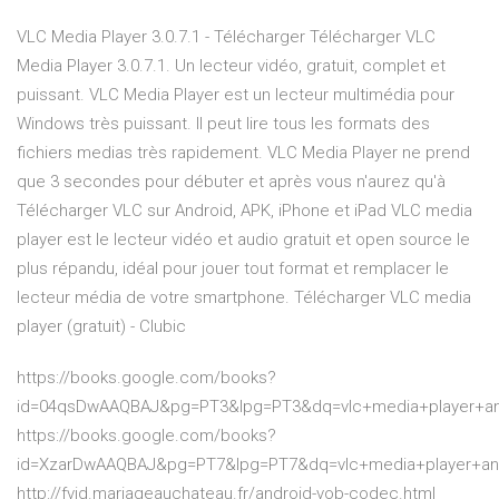
VLC Media Player 3.0.7.1 - Télécharger Télécharger VLC
Media Player 3.0.7.1. Un lecteur vidéo, gratuit, complet et
puissant. VLC Media Player est un lecteur multimédia pour
Windows très puissant. Il peut lire tous les formats des
fichiers medias très rapidement. VLC Media Player ne prend
que 3 secondes pour débuter et après vous n'aurez qu'à
Télécharger VLC sur Android, APK, iPhone et iPad VLC media
player est le lecteur vidéo et audio gratuit et open source le
plus répandu, idéal pour jouer tout format et remplacer le
lecteur média de votre smartphone. Télécharger VLC media
player (gratuit) - Clubic
https://books.google.com/books?
id=04qsDwAAQBAJ&pg=PT3&lpg=PT3&dq=vlc+media+player+an
https://books.google.com/books?
id=XzarDwAAQBAJ&pg=PT7&lpg=PT7&dq=vlc+media+player+an
http://fvjd.mariageauchateau.fr/android-vob-codec.html