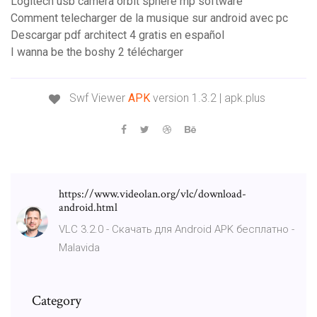
Logitech usb camera orbit sphere mp software
Comment telecharger de la musique sur android avec pc
Descargar pdf architect 4 gratis en español
I wanna be the boshy 2 télécharger
Swf Viewer
APK
version 1.3.2 | apk.plus
https://www.videolan.org/vlc/download-
android.html
VLC 3.2.0 - Скачать для Android APK бесплатно -
Malavida
Category