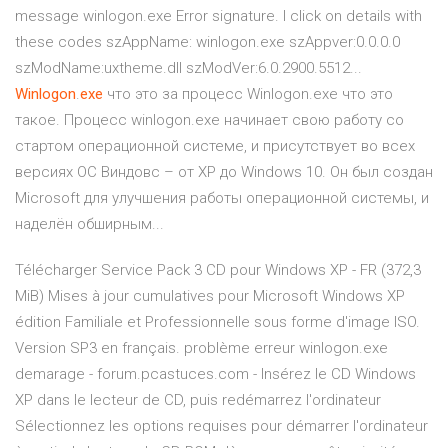
message winlogon.exe Error signature. I click on details with
these codes szAppName: winlogon.exe szAppver:0.0.0.0
szModName:uxtheme.dll szModVer:6.0.2900.5512...
Winlogon
.
exe
что это за процесс Winlogon.exe что это
такое. Процесс winlogon.exe начинает свою работу со
стартом операционной системе, и присутствует во всех
версиях ОС Виндовс – от XP до Windows 10. Он был создан
Microsoft для улучшения работы операционной системы, и
наделён обширным...
Télécharger Service Pack 3 CD pour Windows XP - FR (372,3
MiB) Mises à jour cumulatives pour Microsoft Windows XP
édition Familiale et Professionnelle sous forme d'image ISO.
Version SP3 en français. problème erreur winlogon.exe
demarage - forum.pcastuces.com - Insérez le CD Windows
XP dans le lecteur de CD, puis redémarrez l'ordinateur
Sélectionnez les options requises pour démarrer l'ordinateur