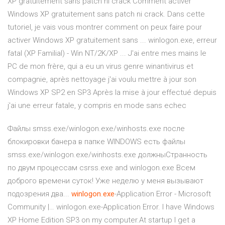
XP gratuitement sans patch ni crack Comment activer
Windows XP gratuitement sans patch ni crack. Dans cette
tutoriel, je vais vous montrer comment on peux faire pour
activer Windows XP gratuitement sans ... winlogon.exe, erreur
fatal (XP Familial) - Win NT/2K/XP ... J'ai entre mes mains le
PC de mon frère, qui a eu un virus genre winantivirus et
compagnie, après nettoyage j'ai voulu mettre à jour son
Windows XP SP2 en SP3 Après la mise à jour effectué depuis
j'ai une erreur fatale, y compris en mode sans echec
Файлы smss.exe/winlogon.exe/winhosts.exe после
блокировки банера в папке WINDOWS есть файлы
smss.exe/winlogon.exe/winhosts.exe должныСтранность
по двум процессам csrss.exe and winlogon.exe Всем
доброго времени суток! Уже неделю у меня вызывают
подозрения два...
winlogon
.
exe
-Application Error - Microsoft
Community |… winlogon.exe-Application Error. I have Windows
XP Home Edition SP3 on my computer.At startup I get a