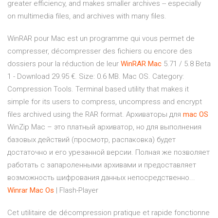
greater efficiency, and makes smaller archives -- especially
on multimedia files, and archives with many files.
WinRAR pour Mac est un programme qui vous permet de
compresser, décompresser des fichiers ou encore des
dossiers pour la réduction de leur
WinRAR
Mac
5.71 / 5.8 Beta
1 - Download 29.95 €. Size: 0.6 MB. Mac OS. Category:
Compression Tools. Terminal based utility that makes it
simple for its users to compress, uncompress and encrypt
files archived using the RAR format. Архиваторы для
mac
OS
WinZip Mac – это платный архиватор, но для выполнения
базовых действий (просмотр, распаковка) будет
достаточно и его урезанной версии. Полная же позволяет
работать с запароленными архивами и предоставляет
возможность шифрования данных непосредственно...
Winrar
Mac
Os
| Flash-Player
Cet utilitaire de décompression pratique et rapide fonctionne